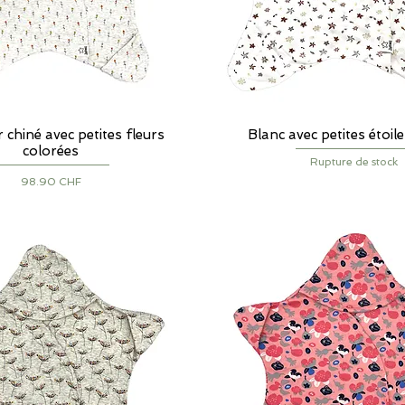
r chiné avec petites fleurs
Aperçu rapide
Blanc avec petites étoil
Aperçu rapide
colorées
Rupture de stock
Prix
98.90 CHF