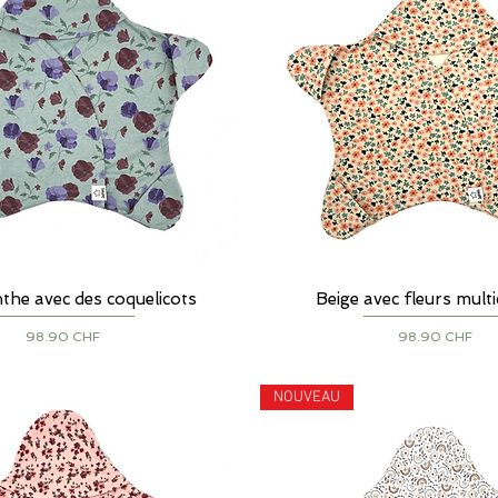
the avec des coquelicots
Aperçu rapide
Beige avec fleurs mult
Aperçu rapide
Prix
Prix
98.90 CHF
98.90 CHF
NOUVEAU