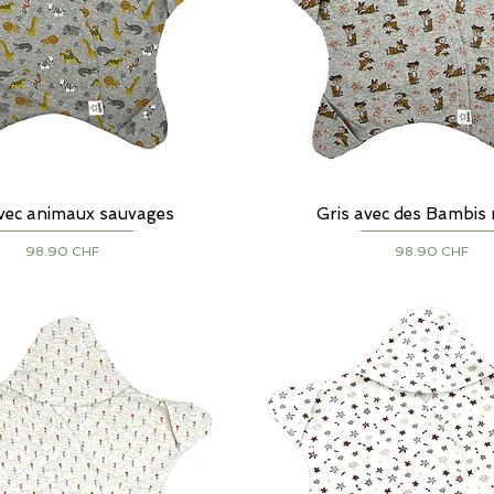
avec animaux sauvages
Aperçu rapide
Gris avec des Bambis 
Aperçu rapide
Prix
Prix
98.90 CHF
98.90 CHF