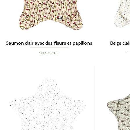
Saumon clair avec des fleurs et papillons
Aperçu rapide
Beige clai
Prix
98.90 CHF