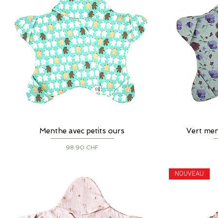
Menthe avec petits ours
Aperçu rapide
Vert men
Prix
98.90 CHF
NOUVEAU