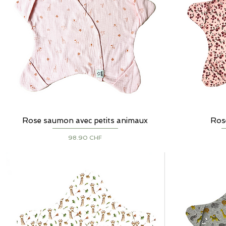
Rose saumon avec petits animaux
Aperçu rapide
Rose
Prix
98.90 CHF