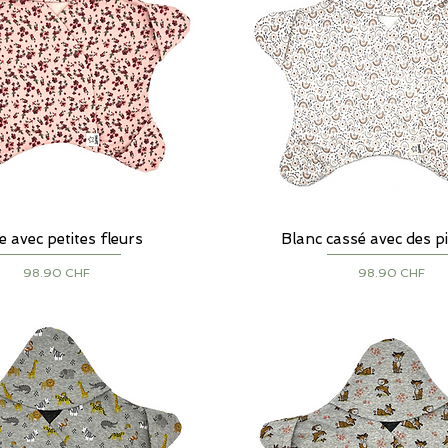
 avec petites fleurs
Aperçu rapide
Blanc cassé avec des pi
Aperçu rapide
Prix
Prix
98.90 CHF
98.90 CHF