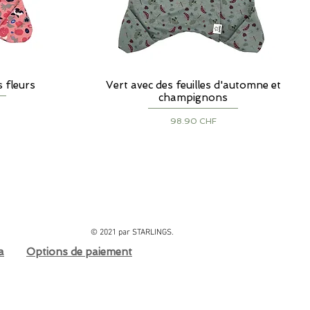
 fleurs
Vert avec des feuilles d'automne et
Aperçu rapide
champignons
Prix
98.90 CHF
© 2021 par STARLINGS.
a
Options de paiement