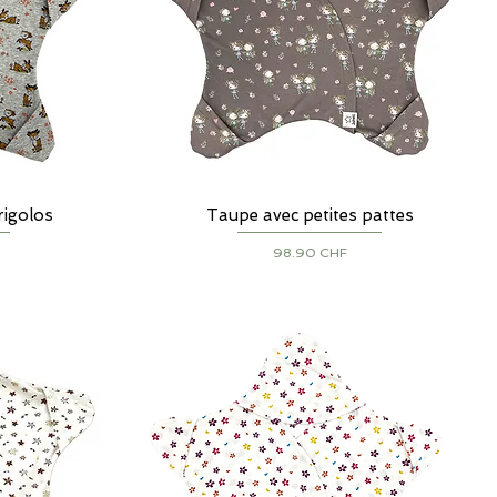
rigolos
Taupe avec petites pattes
Aperçu rapide
Prix
98.90 CHF