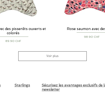
vec des pissenlits ouverts et
Aperçu rapide
Rose saumon avec des
Aperçu rapide
colorés
Prix
98.90 CHF
Prix
89.90 CHF
Voir plus
s
Starlings
Sécurisez les avantages exclusifs de l
newsletter